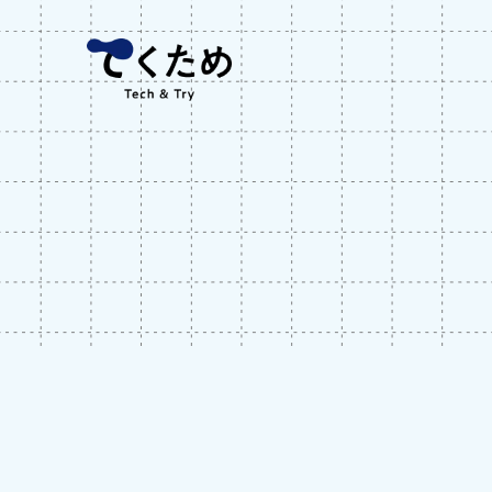
Skip
株
to
式
content
会
社
メ
デ
ィ
ケ
ア
コ
ラ
ボ