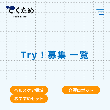
Skip
株
to
式
content
会
社
メ
デ
ィ
ケ
ア
コ
Try！募集 一覧
ラ
ボ
ヘルスケア領域
介護ロボット
おすすめセット