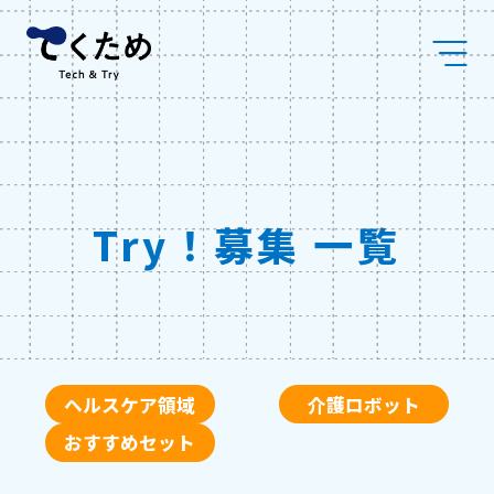
Skip
株
to
式
content
会
社
メ
デ
ィ
ケ
ア
コ
Try！募集 一覧
ラ
ボ
ヘルスケア領域
介護ロボット
おすすめセット