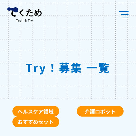
Skip
株
to
式
content
会
社
メ
デ
ィ
ケ
ア
コ
Try！募集 一覧
ラ
ボ
ヘルスケア領域
介護ロボット
おすすめセット