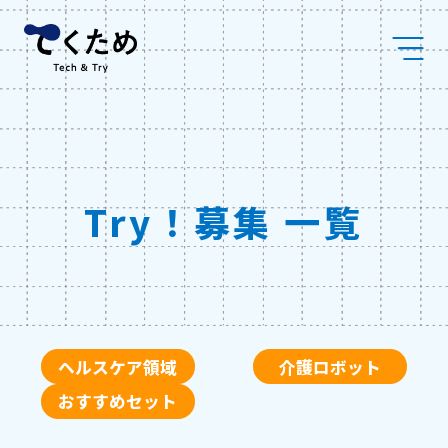
Skip
株
to
式
content
会
社
メ
デ
ィ
ケ
ア
コ
Try！募集 一覧
ラ
ボ
ヘルスケア領域
介護ロボット
おすすめセット