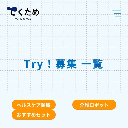
Skip
株
to
式
content
会
社
メ
デ
ィ
ケ
ア
コ
Try！募集 一覧
ラ
ボ
ヘルスケア領域
介護ロボット
おすすめセット