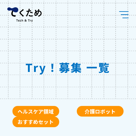
Skip
株
to
式
content
会
社
メ
デ
ィ
ケ
ア
コ
Try！募集 一覧
ラ
ボ
ヘルスケア領域
介護ロボット
おすすめセット