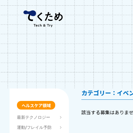
Skip
株
to
式
content
会
社
メ
デ
ィ
ケ
ア
コ
ラ
ボ
カテゴリー：イベ
ヘルスケア領域
該当する募集はありま
最新テクノロジー
運動/フレイル予防