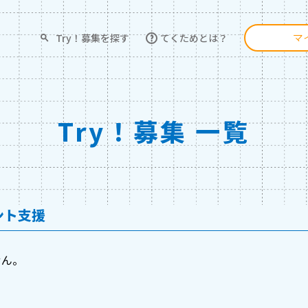
Try！募集を探す
てくためとは？
マ
Try！募集 一覧
ント支援
せん。