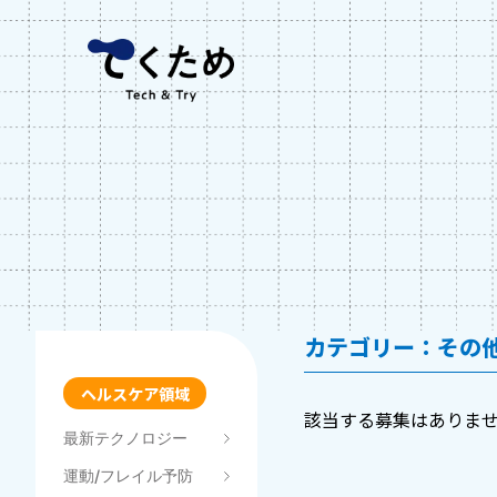
Skip
株
to
式
content
会
社
メ
デ
ィ
ケ
ア
コ
ラ
ボ
カテゴリー：その
ヘルスケア領域
該当する募集はありま
最新テクノロジー
運動/フレイル予防