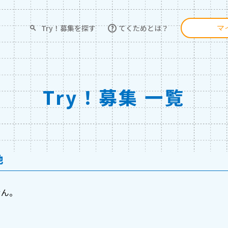
Try！募集を探す
てくためとは？
マ
Try！募集 一覧
他
せん。