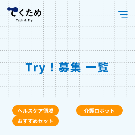
Skip
株
to
式
content
会
社
メ
デ
ィ
ケ
ア
コ
Try！募集 一覧
ラ
ボ
ヘルスケア領域
介護ロボット
おすすめセット