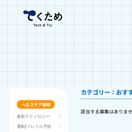
Skip
株
to
式
content
会
社
メ
デ
ィ
ケ
ア
コ
ラ
ボ
カテゴリー：おす
ヘルスケア領域
該当する募集はありま
最新テクノロジー
運動/フレイル予防