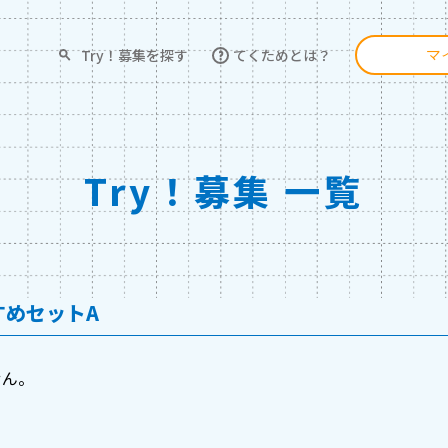
Try！募集を探す
てくためとは？
マ
Try！募集 一覧
すめセットA
せん。