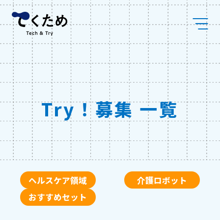
Skip
株
to
式
content
会
社
メ
デ
ィ
ケ
ア
コ
Try！募集 一覧
ラ
ボ
ヘルスケア領域
介護ロボット
おすすめセット